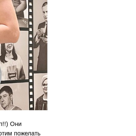
!!) Они
отим пожелать