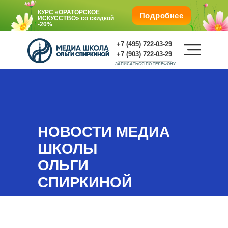
КУРС «ОРАТОРСКОЕ
Подробнее
ИСКУССТВО»
со скидкой
-20%
+7 (495) 722-03-29
+7 (903) 722-03-29
ЗАПИСАТЬСЯ ПО ТЕЛЕФОНУ
Подарите любимым обучение со
скидкой -25%
О школе
НОВОСТИ МЕДИА
КУРС «ОРАТОРСКОЕ
ШКОЛЫ
ИСКУССТВО»
со
скидкой
-20%
Г. Москва, м. Октябрьская, Ленинский пр., 1/2, корп.
ОЛЬГИ
1.
СПИРКИНОЙ