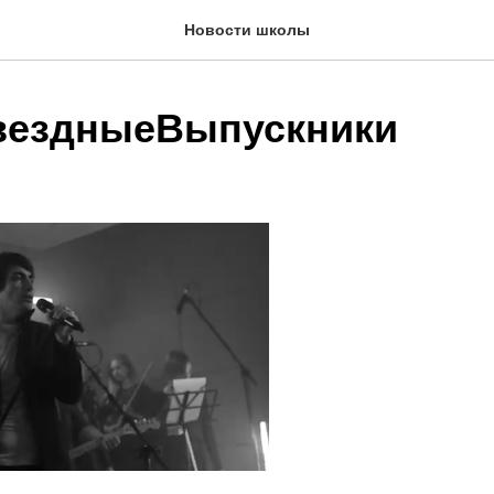
Новости школы
вездныеВыпускники