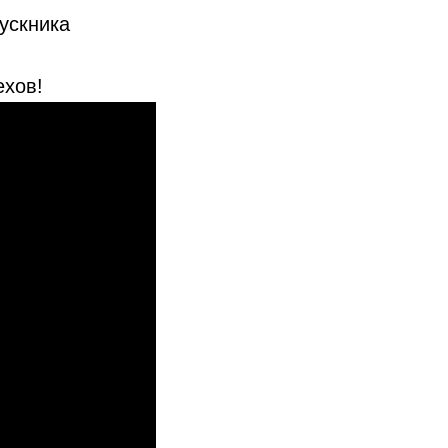
ускника
ехов!