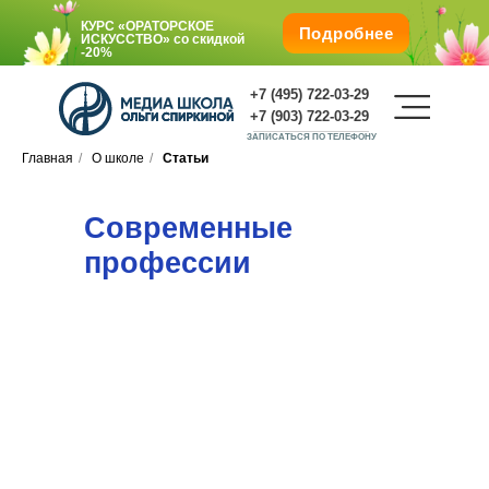
КУРС «ОРАТОРСКОЕ
Подробнее
ИСКУССТВО»
со скидкой
-20%
+7 (495) 722-03-29
+7 (903) 722-03-29
ЗАПИСАТЬСЯ ПО ТЕЛЕФОНУ
Главная
/
О школе
/
Статьи
Современные
Подарите любимым обучение со
скидкой -25%
профессии
О школе
КУРС «ОРАТОРСКОЕ
ИСКУССТВО»
со
скидкой
-20%
Г. Москва, м. Октябрьская, Ленинский пр., 1/2, корп.
1.