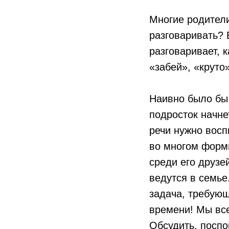
Многие родител
разговаривать? 
разговаривает, к
«забей», «крут
Наивно было бы 
подросток начне
речи нужно восп
во многом форми
среди его друзей
ведутся в семье
задача, требующ
времени! Мы все
Обсудить, поспор