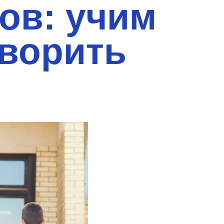
ов: учим
оворить