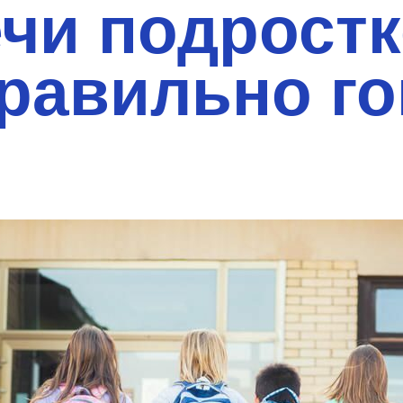
ечи подростк
правильно г