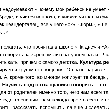
и недоумевают «Почему мой ребенок не умеет 
Вроде, и учится неплохо, и книжки читает, и фи
ак неандерталец, все у него «ок», «норм», « не
о»…»
полагать, что прочитав в школе «На дне» и «А
т говорить на хорошем литературном языке. Лю
итывать, причем с самого детства.
Культура ре
руется кругом его общения. Он разговаривает т
. А, кроме того, во многом копирует те беседы
.
Научить подростка красиво говорить
– это 
ая от родителей именно того, чего нам всем так
 куда-то спешим, нам некогда просто сесть и п
ить, рассказать, вспомнить, да еще и сделать э