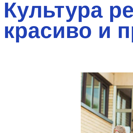
Культура р
красиво и 