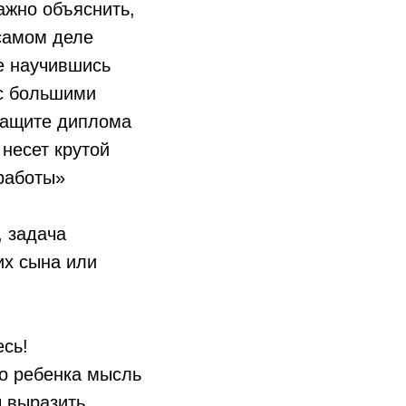
ажно объяснить,
 самом деле
не научившись
 с большими
защите диплома
 несет крутой
 работы»
, задача
их сына или
есь!
о ребенка мысль
ы выразить