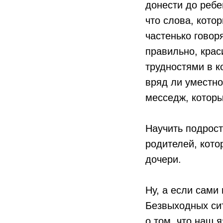
донести до ребе
что слова, кото
частенько говор
правильно, крас
трудностями в 
вряд ли уместно
месседж, которы
Научить подрост
родителей, кото
дочери.
Ну, а если сами
Безвыходных си
о том, что наш 