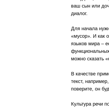
ваш сын или доч
диалог.
Для начала нужн
«мусор». И как 
языков мира – е
функциональных
можно сказать «
В качестве прим
текст, например,
поверите, он бу
Культура речи п