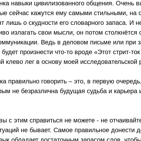
нка навыки цивилизованного общения. Очень в
рые сейчас кажутся ему самыми стильными, на
ят лишь о скудности его словарного запаса. И 
иво излагать свои мысли, он потом столкнётся
коммуникации. Ведь в деловом письме или при 
 будет произнести что-то вроде «Этот стрит-ток
й клево лег в основу моей исследовательской
ка правильно говорить – это, в первую очередь
рым не безразлична будущая судьба и карьера 
 вы с этим справиться не можете - не отчаивайт
туаций не бывает. Самое правильное донести д
язык обладает достаточным запасом слов, чтоб