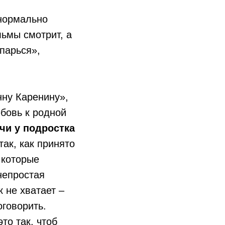
нормально
льмы смотрит, а
 парься»,
нну Каренину»,
бовь к родной
чи у подростка
ак, как принято
, которые
непростая
 не хватает –
оговорить.
то так, чтоб