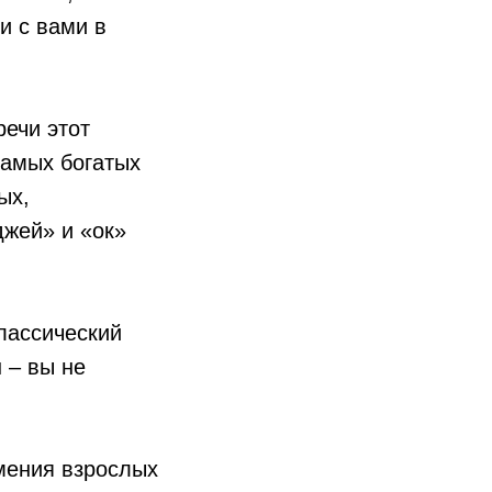
и с вами в
речи этот
самых богатых
ых,
джей» и «ок»
лассический
н – вы не
умения взрослых