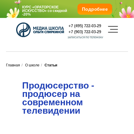
КУРС «ОРАТОРСКОЕ
Подробнее
ИСКУССТВО»
со скидкой
-20%
+7 (495) 722-03-29
+7 (903) 722-03-29
ЗАПИСАТЬСЯ ПО ТЕЛЕФОНУ
Главная
/
О школе
/
Статьи
Подарите любимым обучение со
скидкой -25%
О школе
Продюсерство -
КУРС «ОРАТОРСКОЕ
ИСКУССТВО»
со
продюсер на
скидкой
-20%
Г. Москва, м. Октябрьская, Ленинский пр., 1/2, корп.
современном
1.
телевидении