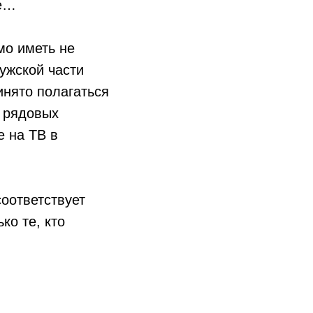
ее…
мо иметь не
ужской части
инято полагаться
ю рядовых
е на ТВ в
оответствует
ко те, кто