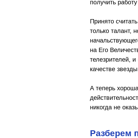
получить работ
Принято считать
только талант, 
начальствующего
на Его Величест
телезрителей, и
качестве звезды
А теперь хороша
действительности
никогда не оказ
Разберем п