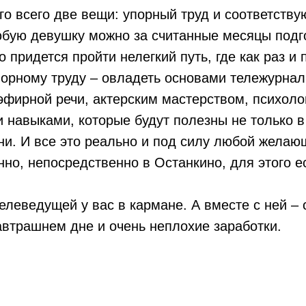
го всего две вещи: упорный труд и соответств
бую девушку можно за считанные месяцы подго
 придется пройти нелегкий путь, где как раз и 
порному труду – овладеть основами тележурнал
 эфирной речи, актерским мастерством, психол
 навыками, которые будут полезны не только в
ни. И все это реально и под силу любой желающ
нно, непосредственно в Останкино, для этого е
телеведущей у вас в кармане. А вместе с ней – 
автрашнем дне и очень неплохие заработки.