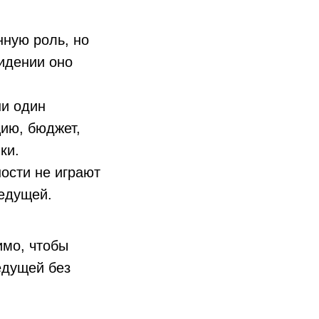
нную роль, но
видении оно
ни один
цию, бюджет,
ки.
ости не играют
ведущей.
имо, чтобы
едущей без