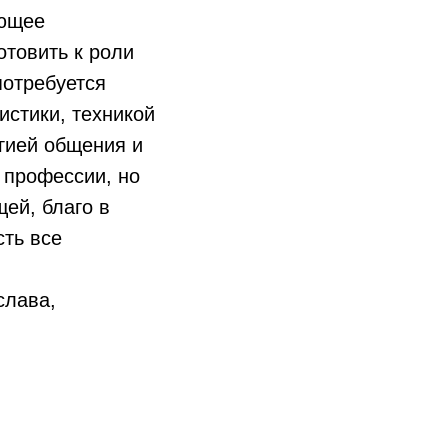
ующее
товить к роли
потребуется
истики, техникой
огией общения и
 профессии, но
ей, благо в
сть все
слава,