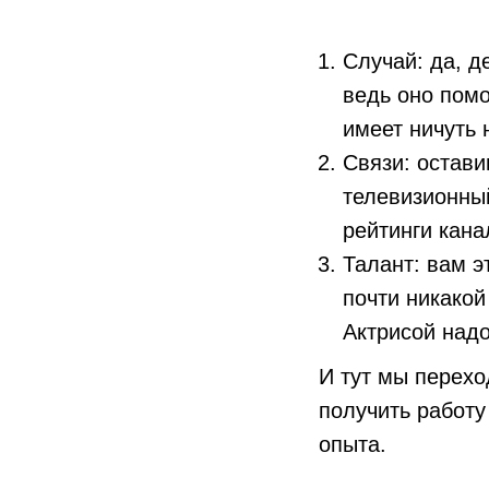
Случай: да, д
ведь оно помо
имеет ничуть 
Связи: остави
телевизионный
рейтинги кан
Талант: вам э
почти никакой
Актрисой надо
И тут мы перех
получить работ
опыта.