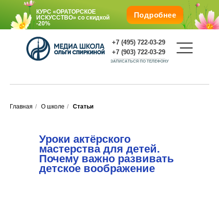
КУРС «ОРАТОРСКОЕ
Подробнее
ИСКУССТВО»
со скидкой
-20%
+7 (495) 722-03-29
+7 (903) 722-03-29
ЗАПИСАТЬСЯ ПО ТЕЛЕФОНУ
Главная
/
О школе
/
Статьи
Подарите любимым обучение со
скидкой -25%
О школе
КУРС «ОРАТОРСКОЕ
Уроки актёрского
ИСКУССТВО»
со
мастерства для детей.
скидкой
-20%
Г. Москва, м. Октябрьская, Ленинский пр., 1/2, корп.
Почему важно развивать
1.
детское воображение