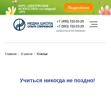
КУРС «ОРАТОРСКОЕ
Подробнее
ИСКУССТВО»
со скидкой
-20%
+7 (495) 722-03-29
+7 (903) 722-03-29
ЗАПИСАТЬСЯ ПО ТЕЛЕФОНУ
Главная
/
О школе
/
Статьи
Подарите любимым обучение со
скидкой -25%
О школе
КУРС «ОРАТОРСКОЕ
ИСКУССТВО»
со
скидкой
-20%
Г. Москва, м. Октябрьская, Ленинский пр., 1/2, корп.
Учиться никогда не поздно!
1.