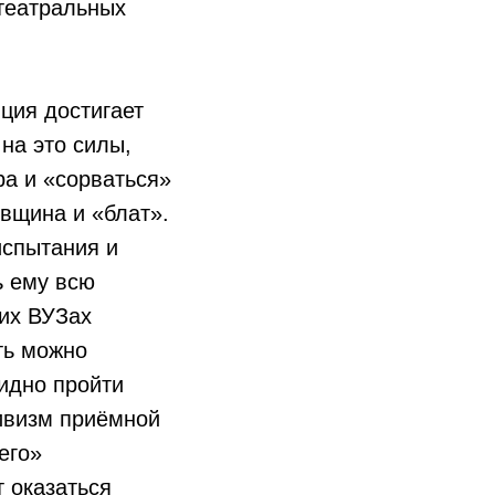
 театральных
нция достигает
 на это силы,
ра и «сорваться»
вщина и «блат».
испытания и
ь ему всю
ких ВУЗах
ть можно
бидно пройти
тивизм приёмной
его»
 оказаться