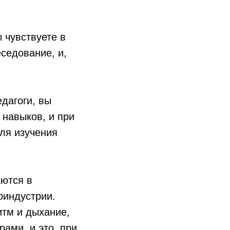
 чувствуете в
седование, и,
дагоги, вы
навыков, и при
для изучения
аются в
оиндустрии.
итм и дыхание,
ами, и это, при