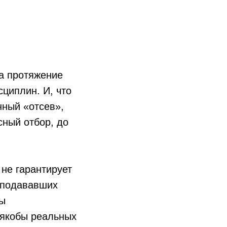
на протяжение
циплин. И, что
нный «отсев»,
сный отбор, до
не гарантирует
, подававших
ны
 якобы реальных