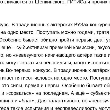
 отличаются от Щепкинского, ГИТИСа и прочих
нкурс. В традиционных актерских ВУЗах конкуре
 на одно место. Поступать можно годами, тратя
Особенно бывает обидно пройти первые два ту
 еще – субъективизм приемной комиссии, вкусо
о, но «невезучего» начинающего актёра такие 
ь могут оказаться непосильны, могут испортит
ь.Во-первых, конкурс. В традиционных актёрс
тигает пятисот человек на одно место. Поступа
а это силы, время и нервы. Особенно бывает о
 и «сорваться» на последнем. А ещё – субъек
вщина и «блат». Для талантливого, но «невезуч
ера такие испытания и несправедливость могут