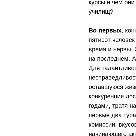
курсы и чем они
училищ?
Во-первых
, ко
пятисот человек
время и нервы. 
на последнем. А
Для талантливог
несправедливост
оставшуюся жизн
конкуренция дос
годами, тратя н
первые два тура
комиссии, вкусо
начинающего акт