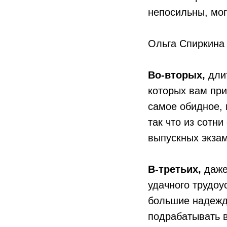
непосильны, мог
Ольга Спиркина
Во-вторых,
длит
которых вам при
самое обидное, 
так что из сотн
выпускных экза
В-третьих,
даже
удачного трудоу
большие надежд
подрабатывать в