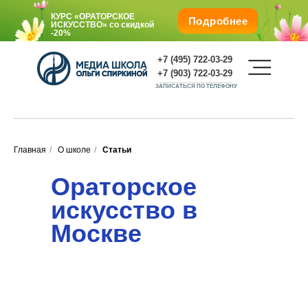
КУРС «ОРАТОРСКОЕ
Подробнее
ИСКУССТВО»
со скидкой
-20%
+7 (495) 722-03-29
+7 (903) 722-03-29
ЗАПИСАТЬСЯ ПО ТЕЛЕФОНУ
Главная
/
О школе
/
Статьи
Подарите любимым обучение со
скидкой -25%
О школе
Ораторское
КУРС «ОРАТОРСКОЕ
искусство в
ИСКУССТВО»
со
скидкой
-20%
Г. Москва, м. Октябрьская, Ленинский пр., 1/2, корп.
Москве
1.